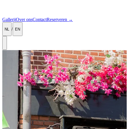
Gallerij
Over ons
Contact
Reserveren
→
/
NL
EN