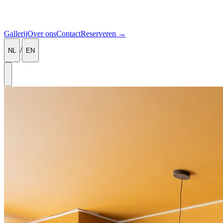
Gallerij
Over ons
Contact
Reserveren
→
/
NL
EN